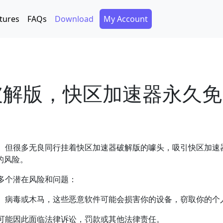
Secondary Menu
tures
FAQs
Download
My Account
器破解版，快区加速器永久
。但很多无良同行挂着快区加速器破解版的噱头，吸引快区加速器
的风险。
多个潜在风险和问题：
、病毒或木马，这些恶意软件可能会损害你的设备，窃取你的个
可能因此面临法律诉讼，罚款或其他法律责任。