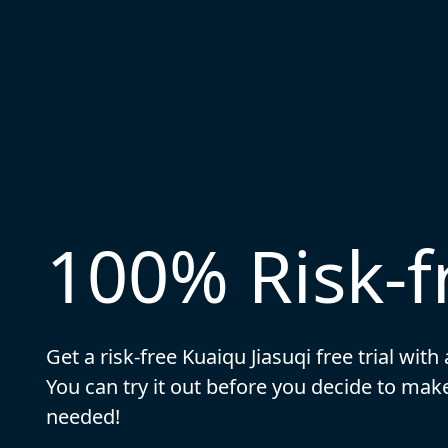
100% Risk-fr
Get a risk-free Kuaiqu Jiasuqi free trial with 
You can try it out before you decide to m
needed!