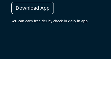
Download App
You can earn free tier by check-in daily in app.
Testimonials
App Permission